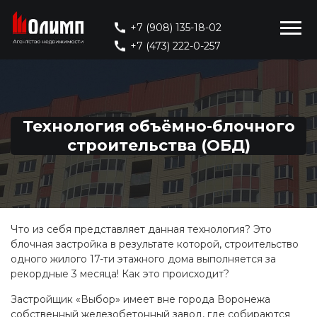
+7 (908) 135-18-02
+7 (473) 222-0-257
Технология объёмно-блочного
строительства (ОБД)
Что из себя представляет данная технология? Это
блочная застройка в результате которой, строительство
одного жилого 17-ти этажного дома выполняется за
рекордные 3 месяца! Как это происходит?
Застройщик «Выбор» имеет вне города Воронежа
собственный железобетонный завод, где собираются