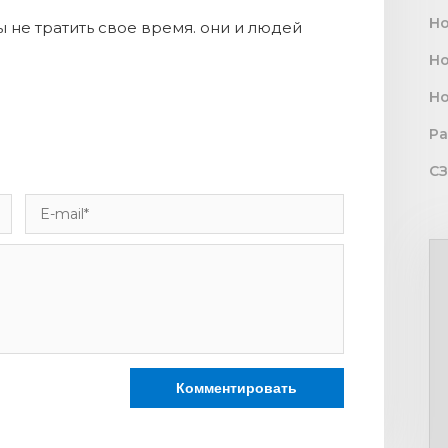
Н
 не тратить свое время. они и людей
Но
Н
Ра
СЗ