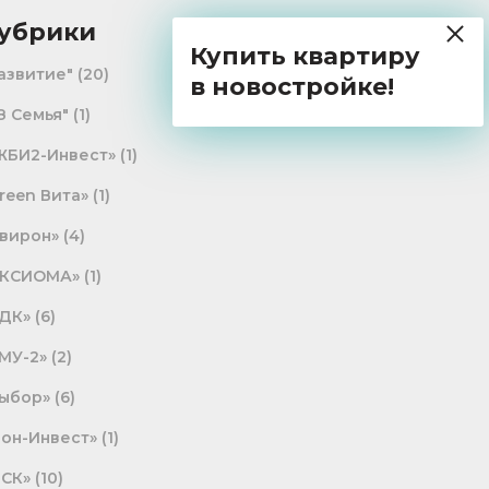
убрики
Купить квартиру
азвитие"
(20)
в новостройке!
З Семья"
(1)
ЖБИ2-Инвест»
(1)
reen Вита»
(1)
вирон»
(4)
АКСИОМА»
(1)
ДК»
(6)
МУ-2»
(2)
ыбор»
(6)
он-Инвест»
(1)
СК»
(10)