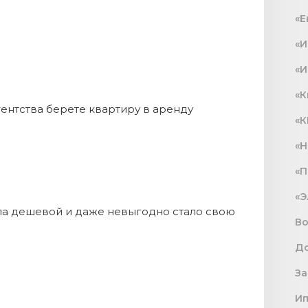
«Е
«И
«И
«К
гентства берете квартиру в аренду
«К
«Н
«П
«Э
ла дешевой и даже невыгодно стало свою
В
До
З
И