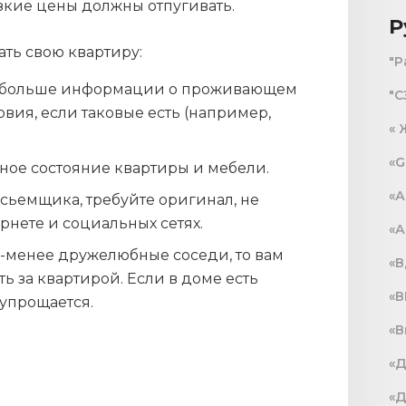
изкие цены должны отпугивать.
Р
ать свою квартиру:
"Р
о больше информации о проживающем
"С
овия, если таковые есть (например,
« 
«G
ное состояние квартиры и мебели.
«А
 сьемщика, требуйте оригинал, не
ернете и социальных сетях.
«
ее-менее дружелюбные соседи, то вам
«В
 за квартирой. Если в доме есть
«В
упрощается.
«В
«Д
«Д