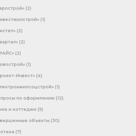
врострой»
(2)
нвестжилстрой»
(1)
нстеп»
(2)
вартал»
(2)
РАЙС»
(2)
овострой»
(1)
роект-Инвест»
(4)
лектронжилсоцстрой»
(1)
опросы по оформлению
(12)
ма и коттеджи
(5)
авершенные объекты
(30)
потека
(7)