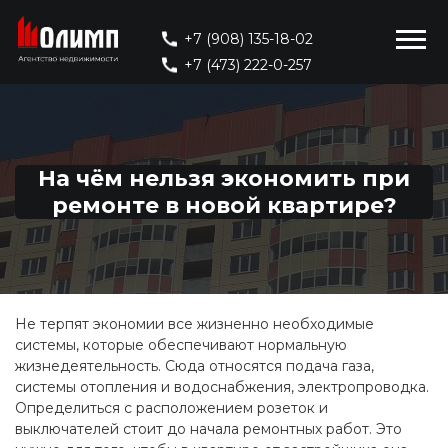
+7 (908) 135-18-02
+7 (473) 222-0-257
На чём нельзя экономить при
ремонте в новой квартире?
Не терпят экономии все жизненно необходимые
системы, которые обеспечивают нормальную
жизнедеятельность. Сюда относятся подача газа,
системы отопления и водоснабжения, электропроводка.
Определиться с расположением розеток и
выключателей стоит до начала ремонтных работ. Это